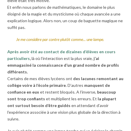
élève était très motivé.
Et enfin nous parlons de mathématiques, le domaine le plus
éloigné de la magie et du mysticisme où chaque avancée a une
explication logique. Alors non, un coup de baguette magique ne
suffit pas.
Je me considère par contre plutôt comme... une lampe.
Après avoir été au contact de dizaines d’élèves en cours
particuliers
,
là où l’interaction est la plus vraie,
j’ai
emmagasiné la connaissance d’un grand nombre de profils
différents.
Certains de mes élèves lycéens ont
des lacunes remontant au
collège voire à l’école primaire
. D’autres
manquent de
confiance en eux
et restent bloqués. A l’inverse,
beaucoup
sont trop confiants
et multiplient les erreurs. Et
la plupart
ont surtout besoin d’être guidés
en attendant d’avoir
l’expérience associée à une vision plus globale de la direction à
suivre.
Je suis plutôt comme une lampe torche qui va éclairer le chemin