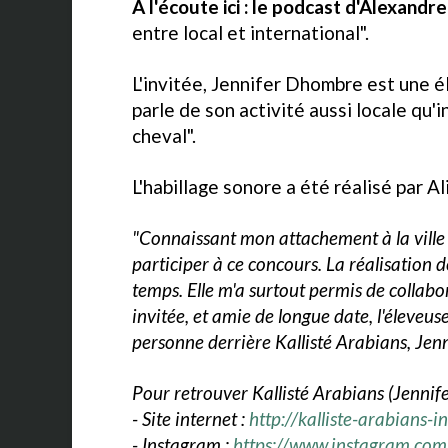
A l'écoute ici : le podcast d'Alexandr
entre local et international".
L'invitée, Jennifer Dhombre est une é
parle de son activité aussi locale qu'
cheval".
L'habillage sonore a été réalisé par Al
"Connaissant mon attachement à la ville
participer à ce concours. La réalisation d
temps. Elle m'a surtout permis de collabo
invitée, et amie de longue date, l'éleveu
personne derrière Kallisté Arabians, Jen
Pour retrouver Kallisté Arabians (Jennif
- Site internet :
http://kalliste-arabians-i
- Instagram :
https://www.instagram.com/