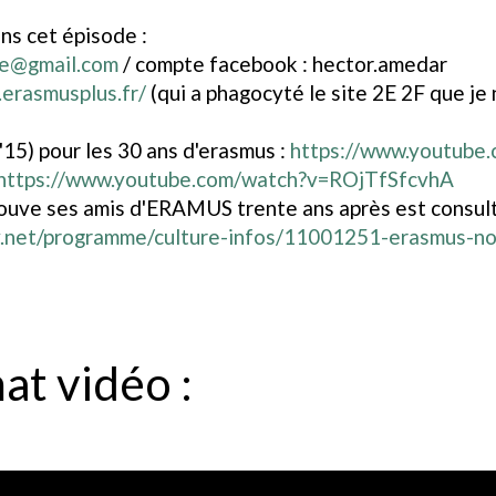
ns cet épisode :
de@gmail.com
/ compte facebook : hector.amedar
.erasmusplus.fr/
(qui a phagocyté le site 2E 2F que je 
'15) pour les 30 ans d'erasmus :
https://www.youtube
https://www.youtube.com/watch?v=ROjTfSfcvhA
rouve ses amis d'ERAMUS trente ans après est consulta
.net/programme/culture-infos/11001251-erasmus-not
at vidéo :