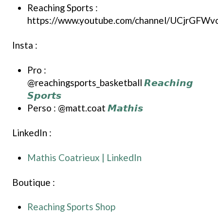
Reaching Sports :
https://www.youtube.com/channel/UCjrGF
Insta :
Pro :
@reachingsports_basketball
𝙍𝙚𝙖𝙘𝙝𝙞𝙣𝙜
𝙎𝙥𝙤𝙧𝙩𝙨
Perso : @matt.coat
𝙈𝙖𝙩𝙝𝙞𝙨
LinkedIn :
Mathis Coatrieux | LinkedIn
Boutique :
Reaching Sports Shop